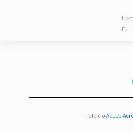
Hom
Extr
Instale o
Adobe Acro