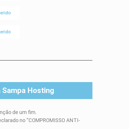
erido
erido
a Sampa Hosting
enção de um fim.
 declarado no “COMPROMISSO ANTI-