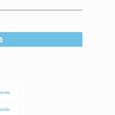
a
erido
erido